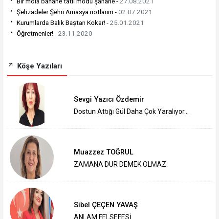
Bir mola bahane tatil modu şahane -
27.08.2021
Şehzadeler Şehri Amasya notlarım -
02.07.2021
Kurumlarda Balık Baştan Kokar! -
25.01.2021
Öğretmenler! -
23.11.2020
Köşe Yazıları
Sevgi Yazıcı Özdemir
Dostun Attığı Gül Daha Çok Yaralıyor...
Muazzez TOĞRUL
ZAMANA DUR DEMEK OLMAZ
Sibel ÇEÇEN YAVAŞ
ANLAM FELSEFESİ