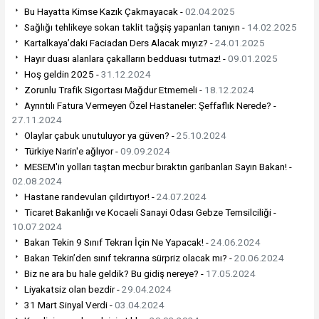
Bu Hayatta Kimse Kazık Çakmayacak -
02.04.2025
Sağlığı tehlikeye sokan taklit tağşiş yapanları tanıyın -
14.02.2025
Kartalkaya’daki Faciadan Ders Alacak mıyız? -
24.01.2025
Hayır duası alanlara çakalların bedduası tutmaz! -
09.01.2025
Hoş geldin 2025 -
31.12.2024
Zorunlu Trafik Sigortası Mağdur Etmemeli -
18.12.2024
Ayrıntılı Fatura Vermeyen Özel Hastaneler: Şeffaflık Nerede? -
27.11.2024
Olaylar çabuk unutuluyor ya güven? -
25.10.2024
Türkiye Narin'e ağlıyor -
09.09.2024
MESEM'in yolları taştan mecbur bıraktın garibanları Sayın Bakan! -
02.08.2024
Hastane randevuları çıldırtıyor! -
24.07.2024
Ticaret Bakanlığı ve Kocaeli Sanayi Odası Gebze Temsilciliği -
10.07.2024
Bakan Tekin 9 Sınıf Tekrarı İçin Ne Yapacak! -
24.06.2024
Bakan Tekin’den sınıf tekrarına sürpriz olacak mı? -
20.06.2024
Biz ne ara bu hale geldik? Bu gidiş nereye? -
17.05.2024
Liyakatsiz olan bezdir -
29.04.2024
31 Mart Sinyal Verdi -
03.04.2024