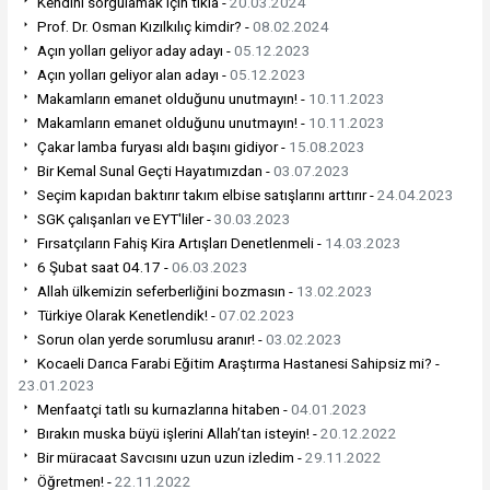
Kendini sorgulamak için tıkla -
20.03.2024
Prof. Dr. Osman Kızılkılıç kimdir? -
08.02.2024
Açın yolları geliyor aday adayı -
05.12.2023
Açın yolları geliyor alan adayı -
05.12.2023
Makamların emanet olduğunu unutmayın! -
10.11.2023
Makamların emanet olduğunu unutmayın! -
10.11.2023
Çakar lamba furyası aldı başını gidiyor -
15.08.2023
Bir Kemal Sunal Geçti Hayatımızdan -
03.07.2023
Seçim kapıdan baktırır takım elbise satışlarını arttırır -
24.04.2023
SGK çalışanları ve EYT'liler -
30.03.2023
Fırsatçıların Fahiş Kira Artışları Denetlenmeli -
14.03.2023
6 Şubat saat 04.17 -
06.03.2023
Allah ülkemizin seferberliğini bozmasın -
13.02.2023
Türkiye Olarak Kenetlendik! -
07.02.2023
Sorun olan yerde sorumlusu aranır! -
03.02.2023
Kocaeli Darıca Farabi Eğitim Araştırma Hastanesi Sahipsiz mi? -
23.01.2023
Menfaatçi tatlı su kurnazlarına hitaben -
04.01.2023
Bırakın muska büyü işlerini Allah’tan isteyin! -
20.12.2022
Bir müracaat Savcısını uzun uzun izledim -
29.11.2022
Öğretmen! -
22.11.2022