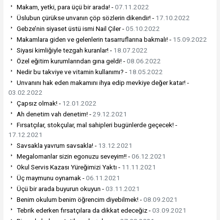
Makam, yetki, para üçü bir arada! -
07.11.2022
Üslubun çürükse unvanın çöp sözlerin dikendir! -
17.10.2022
Gebze’nin siyaset üstü ismi Nail Çiler -
05.10.2022
Makamlara giden ve gelenlerin tasarruflarına bakmalı! -
15.09.2022
Siyasi kimliğiyle tezgah kuranlar! -
18.07.2022
Özel eğitim kurumlarından gına geldi! -
08.06.2022
Nedir bu takviye ve vitamin kullanımı? -
18.05.2022
Unvanını hak eden makamını ihya edip mevkiye değer katar! -
03.02.2022
Çapsız olmak! -
12.01.2022
Ah denetim vah denetim! -
29.12.2021
Fırsatçılar, stokçular, mal sahipleri bugünlerde geçecek! -
17.12.2021
Savsakla yavrum savsakla! -
13.12.2021
Megalomanlar sizin egonuzu seveyim!! -
06.12.2021
Okul Servis Kazası Yüreğimizi Yaktı -
11.11.2021
Üç maymunu oynamak -
06.11.2021
Üçü bir arada buyurun okuyun -
03.11.2021
Benim okulum benim öğrencim diyebilmek! -
08.09.2021
Tebrik ederken fırsatçılara da dikkat edeceğiz -
03.09.2021