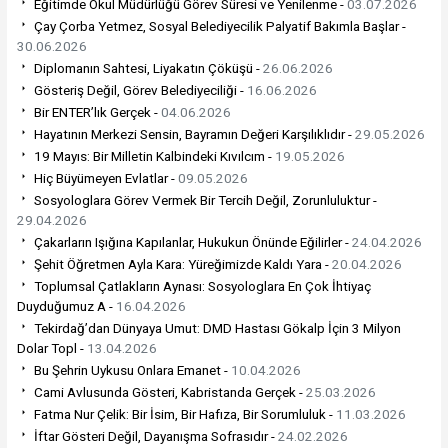
Eğitimde Okul Müdürlüğü Görev Süresi ve Yenilenme -
03.07.2026
Çay Çorba Yetmez, Sosyal Belediyecilik Palyatif Bakımla Başlar -
30.06.2026
Diplomanın Sahtesi, Liyakatın Çöküşü -
26.06.2026
Gösteriş Değil, Görev Belediyeciliği -
16.06.2026
Bir ENTER’lık Gerçek -
04.06.2026
Hayatının Merkezi Sensin, Bayramın Değeri Karşılıklıdır -
29.05.2026
19 Mayıs: Bir Milletin Kalbindeki Kıvılcım -
19.05.2026
Hiç Büyümeyen Evlatlar -
09.05.2026
Sosyologlara Görev Vermek Bir Tercih Değil, Zorunluluktur -
29.04.2026
Çakarların Işığına Kapılanlar, Hukukun Önünde Eğilirler -
24.04.2026
Şehit Öğretmen Ayla Kara: Yüreğimizde Kaldı Yara -
20.04.2026
Toplumsal Çatlakların Aynası: Sosyologlara En Çok İhtiyaç
Duyduğumuz A -
16.04.2026
Tekirdağ’dan Dünyaya Umut: DMD Hastası Gökalp İçin 3 Milyon
Dolar Topl -
13.04.2026
Bu Şehrin Uykusu Onlara Emanet -
10.04.2026
Cami Avlusunda Gösteri, Kabristanda Gerçek -
25.03.2026
Fatma Nur Çelik: Bir İsim, Bir Hafıza, Bir Sorumluluk -
11.03.2026
İftar Gösteri Değil, Dayanışma Sofrasıdır -
24.02.2026