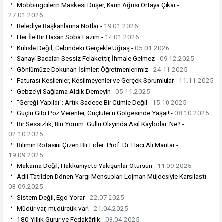
Mobbingcilerin Maskesi Düşer, Karın Ağrısı Ortaya Çıkar -
27.01.2026
Belediye Başkanlarına Notlar -
19.01.2026
Her İle Bir Hasan Soba Lazım -
14.01.2026
Kulisle Değil, Cebindeki Gerçekle Uğraş -
05.01.2026
Sanayi Bacaları Sessiz Felakettir, İhmale Gelmez -
09.12.2025
Gönlümüze Dokunan İsimler: Öğretmenlerimiz -
24.11.2025
Faturası Kesilenler, Kesilmeyenler ve Gerçek Sorumlular -
11.11.2025
Gebze’yi Sağlama Aldık Demeyin -
05.11.2025
"Gereği Yapıldı": Artık Sadece Bir Cümle Değil -
15.10.2025
Güçlü Gibi Poz Verenler, Güçlülerin Gölgesinde Yaşar! -
08.10.2025
Bir Sessizlik, Bin Yorum: Güllü Olayında Asıl Kaybolan Ne? -
02.10.2025
Bilimin Rotasını Çizen Bir Lider: Prof. Dr. Hacı Ali Mantar -
19.09.2025
Makama Değil, Hakkaniyete Yakışanlar Otursun -
11.09.2025
Adli Tatilden Dönen Yargı Mensupları Lojman Müjdesiyle Karşılaştı -
03.09.2025
Sistem Değil, Ego Yorar -
22.07.2025
Müdür var, müdürcük var! -
21.04.2025
180 Yıllık Gurur ve Fedakârlık -
08.04.2025