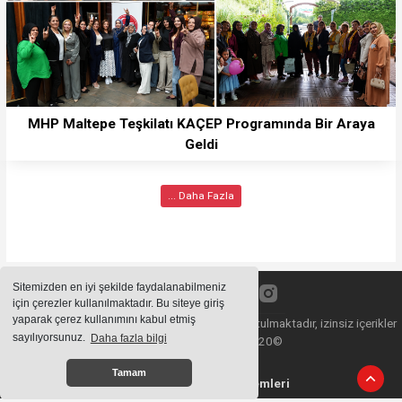
MHP Maltepe Teşkilatı KAÇEP Programında Bir Araya
Geldi
... Daha Fazla
Sitemizden en iyi şekilde faydalanabilmeniz
için çerezler kullanılmaktadır. Bu siteye giriş
yaparak çerez kullanımını kabul etmiş
Sitemizde bulunan içeriklerin tüm hakları saklı tutulmaktadır, izinsiz içerikler
sayılıyorsunuz.
Daha fazla bilgi
kullanılamaz. Copyright 2020©
Tamam
Haber Yazılımı:
Haber Sistemleri