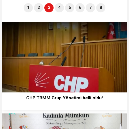
1
2
3
4
5
6
7
8
CHP TBMM Grup Yönetimi belli oldu!