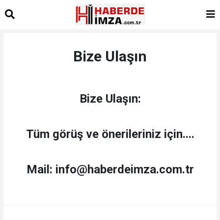
Bize Ulaşın
Bize Ulaşın:
Tüm görüş ve önerileriniz için....
Mail: info@haberdeimza.com.tr