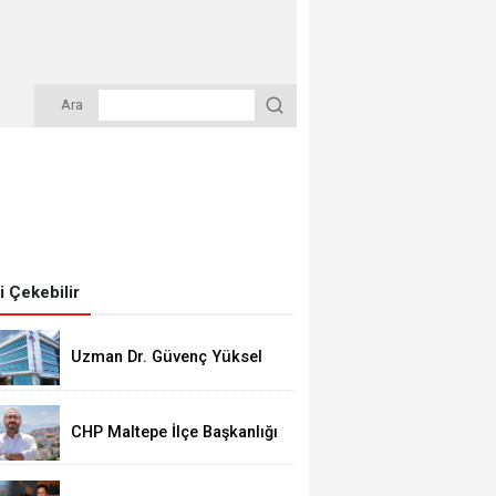
Ara
zi Çekebilir
Uzman Dr. Güvenç Yüksel
Sancaktepe Bölge
Hastanesi'nde Göreve
Başladı
CHP Maltepe İlçe Başkanlığı
Görevine Olcay Yılmaz
Atandı