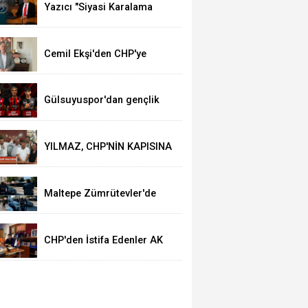
Yazıcı "Siyasi Karalama
Kampanyası Yürütülüyor"
Cemil Ekşi'den CHP'ye
Tüzük ve Disiplin Çağrısı
MATAŞ’ta İş Kolu Değişikliği Kriz
Gülsuyuspor'dan gençlik
aşısı! Yeni sezona güçlü ve
dinamik kadro
YILMAZ, CHP'NİN KAPISINA
KİLİT VURURLAR DİYENLERE
İNAT BURADAYIZ
Maltepe Zümrütevler'de
Geniş Kapsamlı Polis
Uygulaması
CHP'den İstifa Edenler AK
Parti'ye Katılıyor