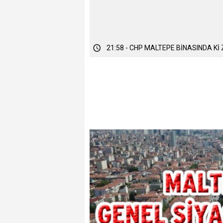
21:58 - CHP MALTEPE BİNASINDA Kİ
21:36 - YILMAZ, CHP'NİN KAPISINA