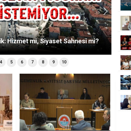
ik: Hizmet mi, Siyaset Sahnesi mi?
4
5
6
7
8
9
10