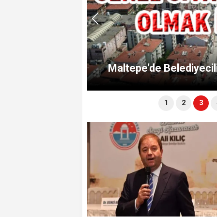
aşkanlarıdır
Maltepe’de Belediyecil
1
2
3