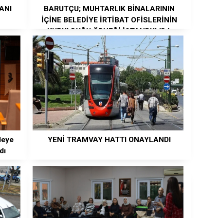
ANI
BARUTÇU; MUHTARLIK BİNALARININ
İÇİNE BELEDİYE İRTİBAT OFİSLERİNİN
KURULDUĞU ÖRNEĞİ İSTANBUL’DA
YOK
leye
YENİ TRAMVAY HATTI ONAYLANDI
dı