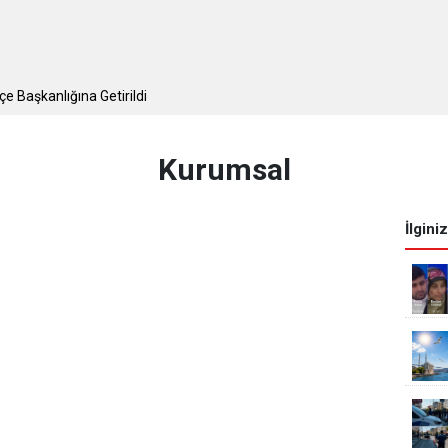
ş Kapsamlı Polis Uygulaması
e Başkanlığına Getirildi
Kurumsal
İlgini