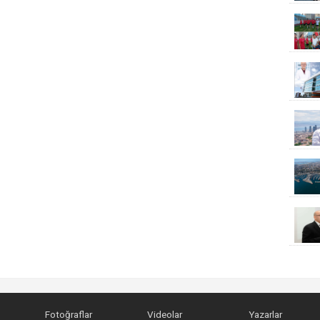
Fotoğraflar
Videolar
Yazarlar