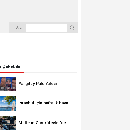
Ara
zi Çekebilir
Yargıtay Palu Ailesi
Davasında Son Noktayı
Koydu: Tuncer Ustael'e
Müebbet Hapis Cezası
İstanbul için haftalık hava
Kesinleşti
durumu raporu: Yağış yok,
sıcaklık 34 dereceye kadar
çıkacak
Maltepe Zümrütevler'de
Geniş Kapsamlı Polis