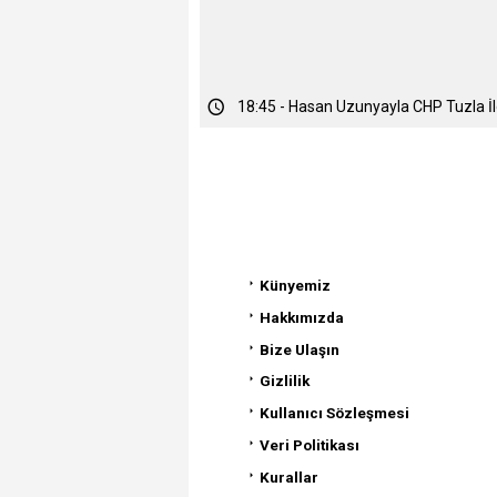
19:25 - Maltepe Zümrütevler'de Geni
18:45 - Hasan Uzunyayla CHP Tuzla İlç
Künyemiz
Hakkımızda
Bize Ulaşın
Gizlilik
Kullanıcı Sözleşmesi
Veri Politikası
Kurallar