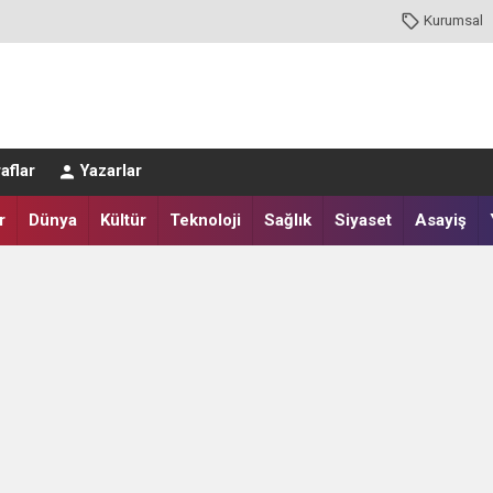
Kurumsal
aflar
Yazarlar
r
Dünya
Kültür
Teknoloji
Sağlık
Siyaset
Asayiş
 Antrenmanına Çıktı! Hedef 3. Lig