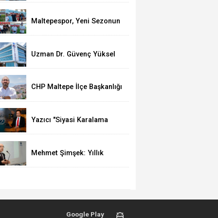
Uygulaması
Maltepespor, Yeni Sezonun
İlk Antrenmanına Çıktı!
Hedef 3. Lig
Uzman Dr. Güvenç Yüksel
Sancaktepe Bölge
Hastanesi'nde Göreve
Başladı
CHP Maltepe İlçe Başkanlığı
Görevine Olcay Yılmaz
Atandı
Yazıcı "Siyasi Karalama
Kampanyası Yürütülüyor"
Mehmet Şimşek: Yıllık
enflasyon yüzde 31,8'e
geriledi, fiyat istikrarından
taviz vermeyeceğiz
Google Play