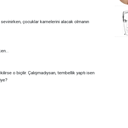
sevinirken, çocuklar karnelerini alacak olmanın
öken…
ilirse o biçilir. Çalışmadıysan, tembellik yaptı isen
iye?