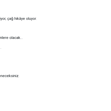
iyor, çağ hikâye oluyor.
nlere olacak…
…
eneceksiniz.