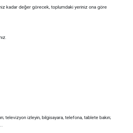
eriniz kadar değer görecek, toplumdaki yeriniz ona göre
ız.
; televizyon izleyin, bilgisayara, telefona, tablete bakın;
n…