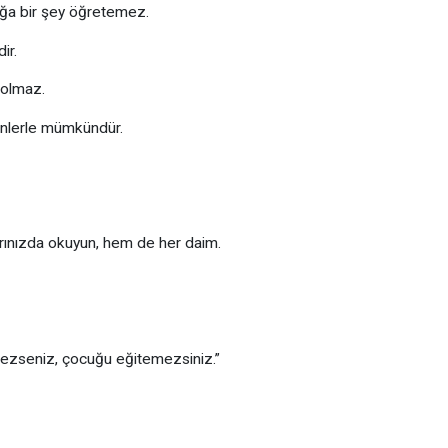
uğa bir şey öğretemez.
ir.
olmaz.
tmenlerle mümkündür.
rınızda okuyun, hem de her daim.
mezseniz, çocuğu eğitemezsiniz.”