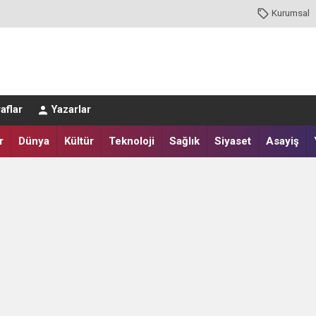
Kurumsal
aflar
Yazarlar
r
Dünya
Kültür
Teknoloji
Sağlık
Siyaset
Asayiş
 Dr. Mehmet Akçay'a Hayırlı Olsun Ziyareti