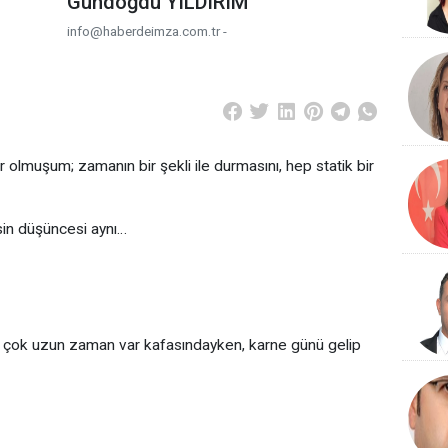
Gündoğdu YILDIRIM
info@haberdeimza.com.tr -
olmuşum; zamanın bir şekli ile durmasını, hep statik bir
in düşüncesi aynı…
aha çok uzun zaman var kafasındayken, karne günü gelip