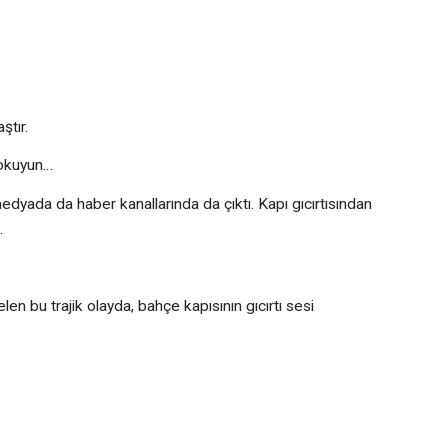
ştır.
 okuyun…
ada da haber kanallarında da çıktı. Kapı gıcırtısından
.
n bu trajik olayda, bahçe kapısının gıcırtı sesi