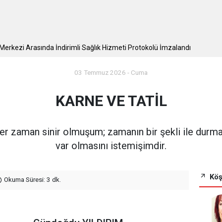
arı ile bir araya geldi
p Merkezi Arasında İndirimli Sağlık Hizmeti Protokolü İmzalandı
03 Temmuz 2026 - Cuma
KARNE VE TATİL
r zaman sinir olmuşum; zamanın bir şekli ile durmas
var olmasını istemişimdir.
Köş
Okuma Süresi: 3 dk.