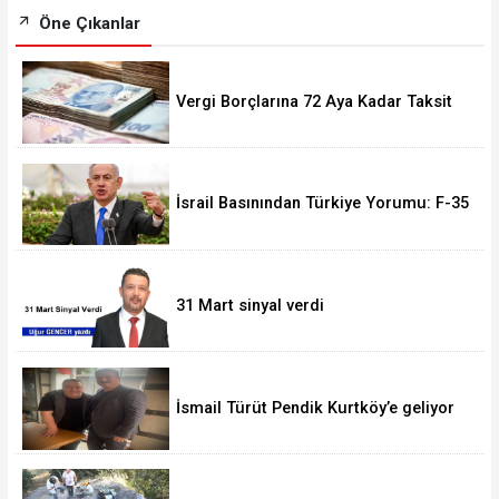
Öne Çıkanlar
Vergi Borçlarına 72 Aya Kadar Taksit
Fırsatı! Başvurular 228 Bini Aştı
İsrail Basınından Türkiye Yorumu: F-35
Olmasa da Askeri Gücü Büyüyor
31 Mart sinyal verdi
İsmail Türüt Pendik Kurtköy’e geliyor