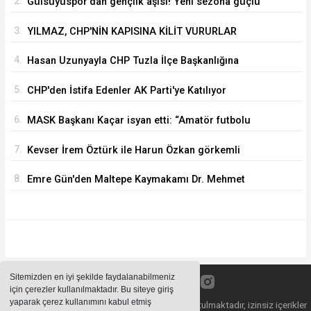
2.
Gülsuyuspor'dan gençlik aşısı! Yeni sezona güçlü
ve dinamik kadro
3.
YILMAZ, CHP'NİN KAPISINA KİLİT VURURLAR
DİYENLERE İNAT BURADAYIZ
4.
Hasan Uzunyayla CHP Tuzla İlçe Başkanlığına
Getirildi
5.
CHP'den İstifa Edenler AK Parti'ye Katılıyor
6.
MASK Başkanı Kaçar isyan etti: “Amatör futbolu
bu şartlarla yönetemezsiniz”
7.
Kevser İrem Öztürk ile Harun Özkan görkemli
törenle dünyaevine girdi
8.
Emre Gün'den Maltepe Kaymakamı Dr. Mehmet
Akçay'a Hayırlı Olsun Ziyareti
Sitemizden en iyi şekilde faydalanabilmeniz
için çerezler kullanılmaktadır. Bu siteye giriş
yaparak çerez kullanımını kabul etmiş
Sitemizde bulunan içeriklerin tüm hakları saklı tutulmaktadır, izinsiz içerikler