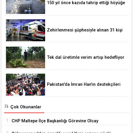
150 yıl önce kazıda tahrip ettiği höyüğe
yaklaştı
Zehirlenmesi şüphesiyle alınan 31 kişi
taburcu edildi
Tek dal üretimle verim artışı hedefliyor
Pakistan'da İmran Han'ın destekçileri
protesto düzenledi
Çok Okunanlar
1.
CHP Maltepe İlçe Başkanlığı Görevine Olcay
Yılmaz Atandı