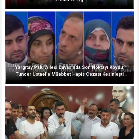
Yargıtay Palu Ailesi Davasında Son Noktayı Koydu:
Tuncer Ustael'e Müebbet Hapis Cezası Kesinleşti