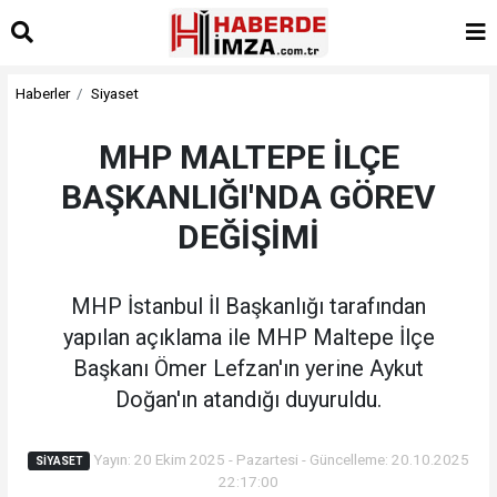
Haberler
Siyaset
MHP MALTEPE İLÇE
BAŞKANLIĞI'NDA GÖREV
DEĞİŞİMİ
MHP İstanbul İl Başkanlığı tarafından
yapılan açıklama ile MHP Maltepe İlçe
Başkanı Ömer Lefzan'ın yerine Aykut
Doğan'ın atandığı duyuruldu.
Yayın: 20 Ekim 2025 - Pazartesi - Güncelleme: 20.10.2025
SIYASET
22:17:00