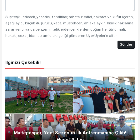
Suç teşkil edecek, yasadışı, tehditkar, rahatsız edici, hakaret ve küfür içeren,
aşağılayıcı, küçük düşürücü, kaba, müstehcen, ahlaka aykırı, kişilik haklarına
zarar verici ya da benzeri niteliklerde içeriklerden doğan her türlü mali,
hukuki, cezai, idari sorumluluk içeriği gönderen Üye/Üyeler’e aittir.
Gönder
İlginizi Çekebilir
Maltepespor, Yeni Sezonun İlk Antrenmanına Çıktı!
Hedef 3. Lig