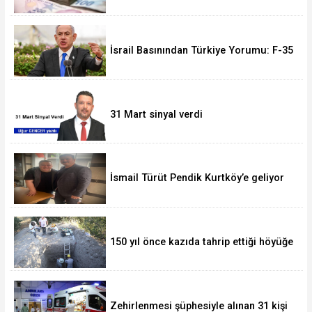
İsrail Basınından Türkiye Yorumu: F-35
Olmasa da Askeri Gücü Büyüyor
31 Mart sinyal verdi
İsmail Türüt Pendik Kurtköy’e geliyor
150 yıl önce kazıda tahrip ettiği höyüğe
yaklaştı
Zehirlenmesi şüphesiyle alınan 31 kişi