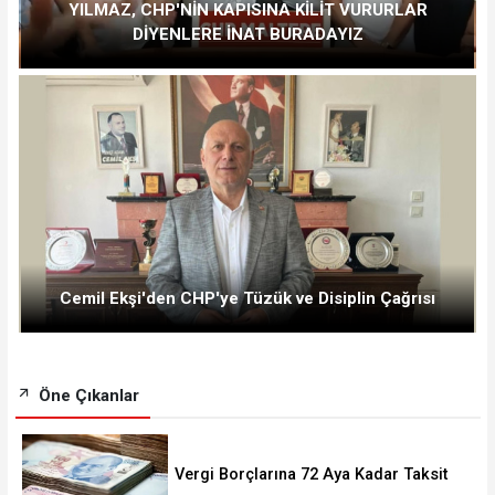
YILMAZ, CHP'NİN KAPISINA KİLİT VURURLAR
DİYENLERE İNAT BURADAYIZ
Cemil Ekşi'den CHP'ye Tüzük ve Disiplin Çağrısı
Öne Çıkanlar
Vergi Borçlarına 72 Aya Kadar Taksit
Fırsatı! Başvurular 228 Bini Aştı