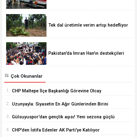
taburcu edildi
Tek dal üretimle verim artışı hedefliyor
Pakistan'da İmran Han'ın destekçileri
protesto düzenledi
Çok Okunanlar
1.
CHP Maltepe İlçe Başkanlığı Görevine Olcay
Yılmaz Atandı
2.
Uzunyayla: Siyasetin En Ağır Günlerinden Birini
Yaşıyorum
3.
Gülsuyuspor'dan gençlik aşısı! Yeni sezona güçlü
ve dinamik kadro
4.
CHP'den İstifa Edenler AK Parti'ye Katılıyor