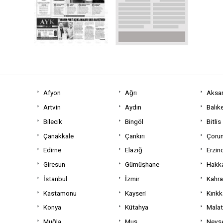
Afyon
Ağrı
Aksa
Artvin
Aydın
Balıke
Bilecik
Bingöl
Bitlis
Çanakkale
Çankırı
Çoru
Edirne
Elazığ
Erzin
Giresun
Gümüşhane
Hakka
İstanbul
İzmir
Kahr
Kastamonu
Kayseri
Kırıkk
Konya
Kütahya
Mala
Muğla
Muş
Nevşe