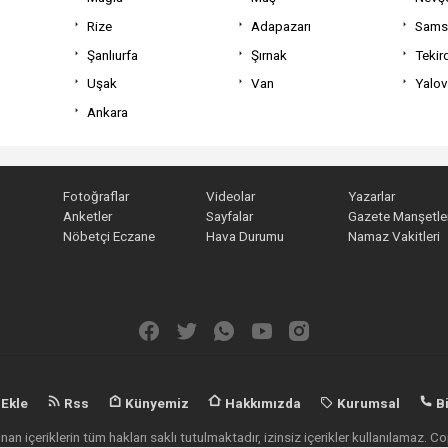
Rize
Adapazarı
Sams
Şanlıurfa
Şırnak
Tekir
Uşak
Van
Yalo
Ankara
Fotoğraflar
Videolar
Yazarlar
Anketler
Sayfalar
Gazete Manşetler
Nöbetçi Eczane
Hava Durumu
Namaz Vakitleri
 Ekle
Rss
Künyemiz
Hakkımızda
Kurumsal
Bi
an içeriklerin tüm hakları saklı tutulmaktadır, izinsiz içerikler kullanılamaz.