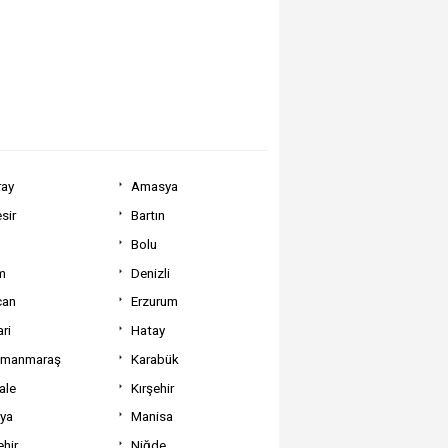
ray
Amasya
sir
Bartın
Bolu
m
Denizli
can
Erzurum
ri
Hatay
amanmaraş
Karabük
ale
Kırşehir
tya
Manisa
hir
Niğde