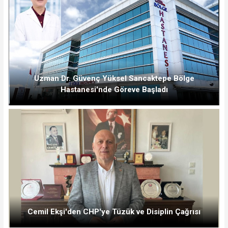
Uzman Dr. Güvenç Yüksel Sancaktepe Bölge
Hastanesi'nde Göreve Başladı
Cemil Ekşi'den CHP'ye Tüzük ve Disiplin Çağrısı