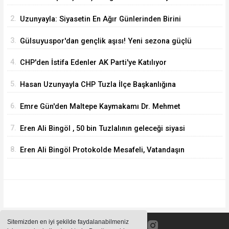
Yılmaz Atandı
2.
Uzunyayla: Siyasetin En Ağır Günlerinden Birini
Yaşıyorum
3.
Gülsuyuspor'dan gençlik aşısı! Yeni sezona güçlü
ve dinamik kadro
4.
CHP'den İstifa Edenler AK Parti'ye Katılıyor
5.
Hasan Uzunyayla CHP Tuzla İlçe Başkanlığına
Getirildi
6.
Emre Gün'den Maltepe Kaymakamı Dr. Mehmet
Akçay'a Hayırlı Olsun Ziyareti
7.
Eren Ali Bingöl , 50 bin Tuzlalının geleceği siyasi
tartışmalara kurban edilemez
8.
Eren Ali Bingöl Protokolde Mesafeli, Vatandaşın
Yanında Daha Mı Rahat ?
Sitemizden en iyi şekilde faydalanabilmeniz