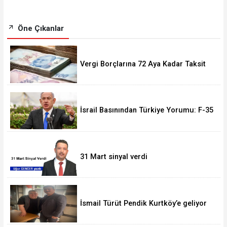
Öne Çıkanlar
Vergi Borçlarına 72 Aya Kadar Taksit
Fırsatı! Başvurular 228 Bini Aştı
İsrail Basınından Türkiye Yorumu: F-35
Olmasa da Askeri Gücü Büyüyor
31 Mart sinyal verdi
İsmail Türüt Pendik Kurtköy’e geliyor