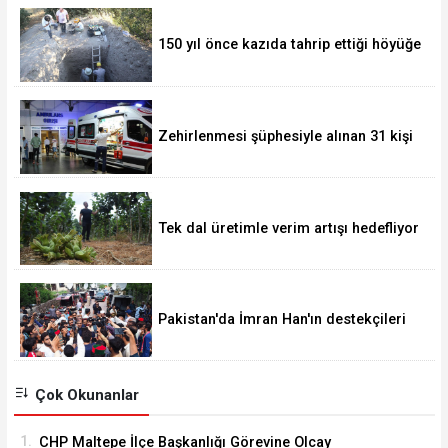
150 yıl önce kazıda tahrip ettiği höyüğe
yaklaştı
Zehirlenmesi şüphesiyle alınan 31 kişi
taburcu edildi
Tek dal üretimle verim artışı hedefliyor
Pakistan'da İmran Han'ın destekçileri
protesto düzenledi
Çok Okunanlar
1.
CHP Maltepe İlçe Başkanlığı Görevine Olcay