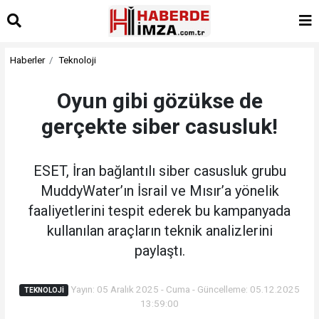
Haberler
Teknoloji
Oyun gibi gözükse de
gerçekte siber casusluk!
ESET, İran bağlantılı siber casusluk grubu
MuddyWater’ın İsrail ve Mısır’a yönelik
faaliyetlerini tespit ederek bu kampanyada
kullanılan araçların teknik analizlerini
paylaştı.
Yayın: 05 Aralık 2025 - Cuma - Güncelleme: 05.12.2025
TEKNOLOJI
13:59:00