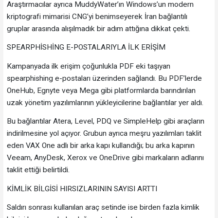
Araştırmacılar ayrıca MuddyWater’ın Windows’un modern
kriptografi mimarisi CNG’yi benimseyerek İran bağlantılı
gruplar arasında alışılmadık bir adım attığına dikkat çekti.
SPEARPHİSHİNG E-POSTALARIYLA İLK ERİŞİM
Kampanyada ilk erişim çoğunlukla PDF eki taşıyan
spearphishing e-postaları üzerinden sağlandı. Bu PDF’lerde
OneHub, Egnyte veya Mega gibi platformlarda barındırılan
uzak yönetim yazılımlarının yükleyicilerine bağlantılar yer aldı.
Bu bağlantılar Atera, Level, PDQ ve SimpleHelp gibi araçların
indirilmesine yol açıyor. Grubun ayrıca meşru yazılımları taklit
eden VAX One adlı bir arka kapı kullandığı; bu arka kapının
Veeam, AnyDesk, Xerox ve OneDrive gibi markaların adlarını
taklit ettiği belirtildi.
KİMLİK BİLGİSİ HIRSIZLARININ SAYISI ARTTI
Saldırı sonrası kullanılan araç setinde ise birden fazla kimlik