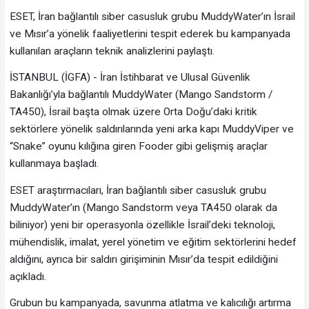
ESET, İran bağlantılı siber casusluk grubu MuddyWater’ın İsrail
ve Mısır’a yönelik faaliyetlerini tespit ederek bu kampanyada
kullanılan araçların teknik analizlerini paylaştı.
İSTANBUL (İGFA) - İran İstihbarat ve Ulusal Güvenlik
Bakanlığı’yla bağlantılı MuddyWater (Mango Sandstorm /
TA450), İsrail başta olmak üzere Orta Doğu’daki kritik
sektörlere yönelik saldırılarında yeni arka kapı MuddyViper ve
“Snake” oyunu kılığına giren Fooder gibi gelişmiş araçlar
kullanmaya başladı.
ESET araştırmacıları, İran bağlantılı siber casusluk grubu
MuddyWater’ın (Mango Sandstorm veya TA450 olarak da
biliniyor) yeni bir operasyonla özellikle İsrail’deki teknoloji,
mühendislik, imalat, yerel yönetim ve eğitim sektörlerini hedef
aldığını, ayrıca bir saldırı girişiminin Mısır’da tespit edildiğini
açıkladı.
Grubun bu kampanyada, savunma atlatma ve kalıcılığı artırma