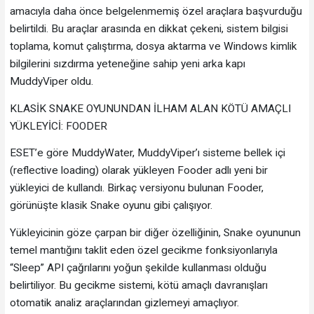
amacıyla daha önce belgelenmemiş özel araçlara başvurduğu
belirtildi. Bu araçlar arasında en dikkat çekeni, sistem bilgisi
toplama, komut çalıştırma, dosya aktarma ve Windows kimlik
bilgilerini sızdırma yeteneğine sahip yeni arka kapı
MuddyViper oldu.
KLASİK SNAKE OYUNUNDAN İLHAM ALAN KÖTÜ AMAÇLI
YÜKLEYİCİ: FOODER
ESET’e göre MuddyWater, MuddyViper’ı sisteme bellek içi
(reflective loading) olarak yükleyen Fooder adlı yeni bir
yükleyici de kullandı. Birkaç versiyonu bulunan Fooder,
görünüşte klasik Snake oyunu gibi çalışıyor.
Yükleyicinin göze çarpan bir diğer özelliğinin, Snake oyununun
temel mantığını taklit eden özel gecikme fonksiyonlarıyla
“Sleep” API çağrılarını yoğun şekilde kullanması olduğu
belirtiliyor. Bu gecikme sistemi, kötü amaçlı davranışları
otomatik analiz araçlarından gizlemeyi amaçlıyor.