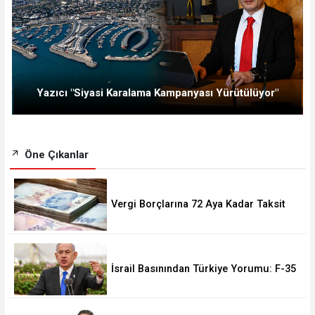
Yazıcı "Siyasi Karalama Kampanyası Yürütülüyor"
Öne Çıkanlar
Vergi Borçlarına 72 Aya Kadar Taksit
Fırsatı! Başvurular 228 Bini Aştı
İsrail Basınından Türkiye Yorumu: F-35
Olmasa da Askeri Gücü Büyüyor