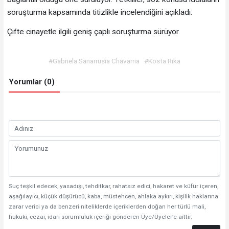
soruşturma kapsamında titizlikle incelendiğini açıkladı.
Çifte cinayetle ilgili geniş çaplı soruşturma sürüyor.
#Gabriela Sanarrusia Chavarria
#Kosta Rika
Yorumlar (0)
Suç teşkil edecek, yasadışı, tehditkar, rahatsız edici, hakaret ve küfür içeren,
aşağılayıcı, küçük düşürücü, kaba, müstehcen, ahlaka aykırı, kişilik haklarına
zarar verici ya da benzeri niteliklerde içeriklerden doğan her türlü mali,
hukuki, cezai, idari sorumluluk içeriği gönderen Üye/Üyeler’e aittir.