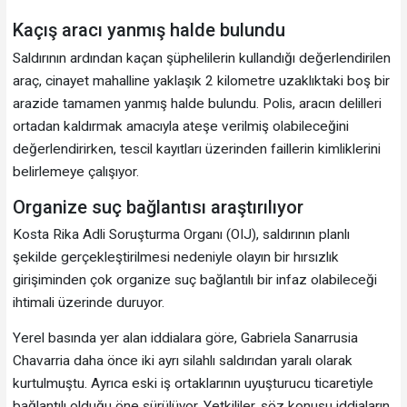
Kaçış aracı yanmış halde bulundu
Saldırının ardından kaçan şüphelilerin kullandığı değerlendirilen
araç, cinayet mahalline yaklaşık 2 kilometre uzaklıktaki boş bir
arazide tamamen yanmış halde bulundu. Polis, aracın delilleri
ortadan kaldırmak amacıyla ateşe verilmiş olabileceğini
değerlendirirken, tescil kayıtları üzerinden faillerin kimliklerini
belirlemeye çalışıyor.
Organize suç bağlantısı araştırılıyor
Kosta Rika Adli Soruşturma Organı (OIJ), saldırının planlı
şekilde gerçekleştirilmesi nedeniyle olayın bir hırsızlık
girişiminden çok organize suç bağlantılı bir infaz olabileceği
ihtimali üzerinde duruyor.
Yerel basında yer alan iddialara göre, Gabriela Sanarrusia
Chavarria daha önce iki ayrı silahlı saldırıdan yaralı olarak
kurtulmuştu. Ayrıca eski iş ortaklarının uyuşturucu ticaretiyle
bağlantılı olduğu öne sürülüyor. Yetkililer, söz konusu iddiaların