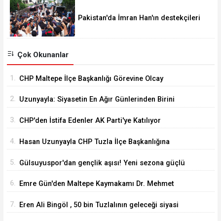
Pakistan'da İmran Han'ın destekçileri
protesto düzenledi
Çok Okunanlar
1.
CHP Maltepe İlçe Başkanlığı Görevine Olcay
Yılmaz Atandı
2.
Uzunyayla: Siyasetin En Ağır Günlerinden Birini
Yaşıyorum
3.
CHP'den İstifa Edenler AK Parti'ye Katılıyor
4.
Hasan Uzunyayla CHP Tuzla İlçe Başkanlığına
Getirildi
5.
Gülsuyuspor'dan gençlik aşısı! Yeni sezona güçlü
ve dinamik kadro
6.
Emre Gün'den Maltepe Kaymakamı Dr. Mehmet
Akçay'a Hayırlı Olsun Ziyareti
7.
Eren Ali Bingöl , 50 bin Tuzlalının geleceği siyasi
tartışmalara kurban edilemez