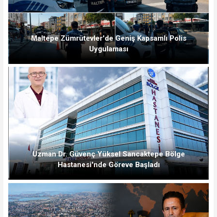
Maltepe Zümrütevler'de Geniş Kapsamlı Polis
Uygulaması
Uzman Dr. Güvenç Yüksel Sancaktepe Bölge
Hastanesi'nde Göreve Başladı