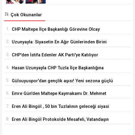
Çok Okunanlar
1.
CHP Maltepe İlçe Başkanlığı Görevine Olcay
Yılmaz Atandı
2.
Uzunyayla: Siyasetin En Ağır Günlerinden Birini
Yaşıyorum
3.
CHP'den İstifa Edenler AK Parti'ye Katılıyor
4.
Hasan Uzunyayla CHP Tuzla İlçe Başkanlığına
Getirildi
5.
Gülsuyuspor'dan gençlik aşısı! Yeni sezona güçlü
ve dinamik kadro
6.
Emre Gün'den Maltepe Kaymakamı Dr. Mehmet
Akçay'a Hayırlı Olsun Ziyareti
7.
Eren Ali Bingöl , 50 bin Tuzlalının geleceği siyasi
tartışmalara kurban edilemez
8.
Eren Ali Bingöl Protokolde Mesafeli, Vatandaşın
Yanında Daha Mı Rahat ?