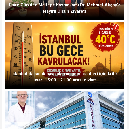
Emre Gün'den Maltepe Kaymakamı Dr. Mehmet Akçay'a
Hayırlı Olsun Ziyareti
İstanbul'da sıcak hava alarmı: gece saatleri için kritik
uyarı 15:00 - 21:00 arası dikkat