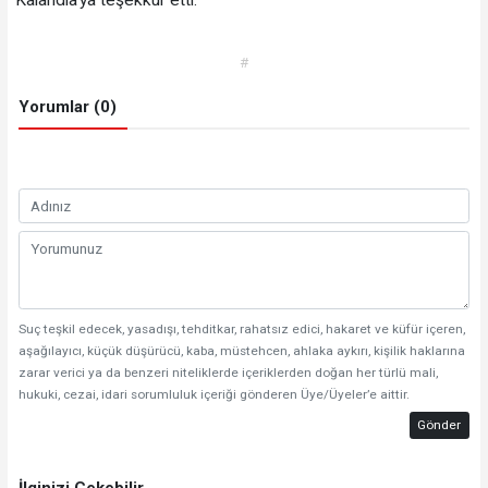
Kalandia’ya teşekkür etti.
#
Yorumlar (0)
Suç teşkil edecek, yasadışı, tehditkar, rahatsız edici, hakaret ve küfür içeren,
aşağılayıcı, küçük düşürücü, kaba, müstehcen, ahlaka aykırı, kişilik haklarına
zarar verici ya da benzeri niteliklerde içeriklerden doğan her türlü mali,
hukuki, cezai, idari sorumluluk içeriği gönderen Üye/Üyeler’e aittir.
Gönder