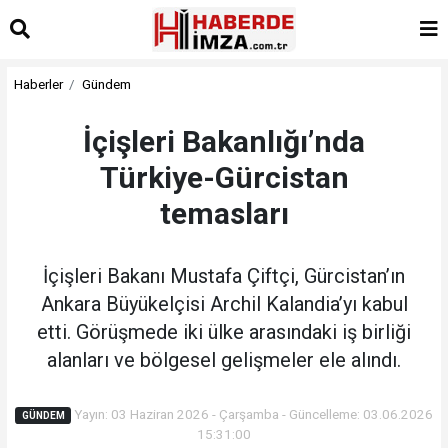
Haberler
Gündem
İçişleri Bakanlığı’nda
Türkiye-Gürcistan
temasları
İçişleri Bakanı Mustafa Çiftçi, Gürcistan’ın
Ankara Büyükelçisi Archil Kalandia’yı kabul
etti. Görüşmede iki ülke arasındaki iş birliği
alanları ve bölgesel gelişmeler ele alındı.
Yayın: 03 Haziran 2026 - Çarşamba - Güncelleme: 03.06.2026
GÜNDEM
15:31:00