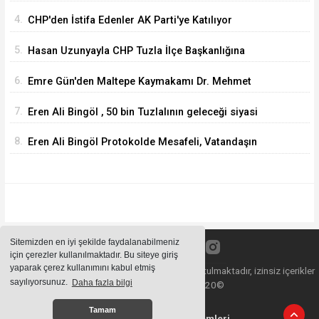
ve dinamik kadro
4.
CHP'den İstifa Edenler AK Parti'ye Katılıyor
5.
Hasan Uzunyayla CHP Tuzla İlçe Başkanlığına
Getirildi
6.
Emre Gün'den Maltepe Kaymakamı Dr. Mehmet
Akçay'a Hayırlı Olsun Ziyareti
7.
Eren Ali Bingöl , 50 bin Tuzlalının geleceği siyasi
tartışmalara kurban edilemez
8.
Eren Ali Bingöl Protokolde Mesafeli, Vatandaşın
Yanında Daha Mı Rahat ?
Sitemizden en iyi şekilde faydalanabilmeniz
için çerezler kullanılmaktadır. Bu siteye giriş
yaparak çerez kullanımını kabul etmiş
Sitemizde bulunan içeriklerin tüm hakları saklı tutulmaktadır, izinsiz içerikler
sayılıyorsunuz.
Daha fazla bilgi
kullanılamaz. Copyright 2020©
Tamam
Haber Yazılımı:
Haber Sistemleri