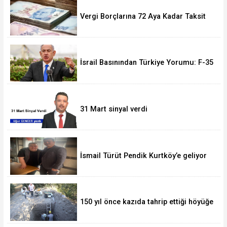
Vergi Borçlarına 72 Aya Kadar Taksit
Fırsatı! Başvurular 228 Bini Aştı
İsrail Basınından Türkiye Yorumu: F-35
Olmasa da Askeri Gücü Büyüyor
31 Mart sinyal verdi
İsmail Türüt Pendik Kurtköy’e geliyor
150 yıl önce kazıda tahrip ettiği höyüğe
yaklaştı