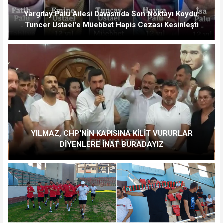
Yargıtay Palu Ailesi Davasında Son Noktayı Koydu:
Tuncer Ustael'e Müebbet Hapis Cezası Kesinleşti
YILMAZ, CHP'NİN KAPISINA KİLİT VURURLAR
DİYENLERE İNAT BURADAYIZ