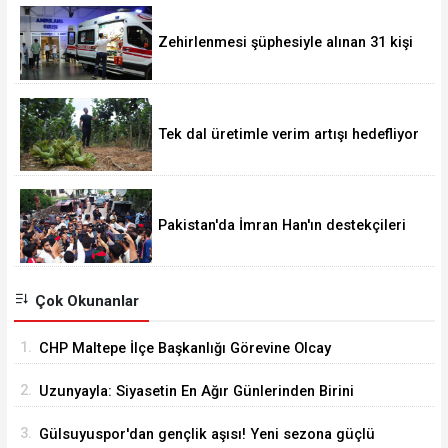
Zehirlenmesi şüphesiyle alınan 31 kişi
taburcu edildi
Tek dal üretimle verim artışı hedefliyor
Pakistan'da İmran Han'ın destekçileri
protesto düzenledi
Çok Okunanlar
1.
CHP Maltepe İlçe Başkanlığı Görevine Olcay
Yılmaz Atandı
2.
Uzunyayla: Siyasetin En Ağır Günlerinden Birini
Yaşıyorum
3.
Gülsuyuspor'dan gençlik aşısı! Yeni sezona güçlü