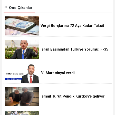
Öne Çıkanlar
Vergi Borçlarına 72 Aya Kadar Taksit
Fırsatı! Başvurular 228 Bini Aştı
İsrail Basınından Türkiye Yorumu: F-35
Olmasa da Askeri Gücü Büyüyor
31 Mart sinyal verdi
İsmail Türüt Pendik Kurtköy’e geliyor