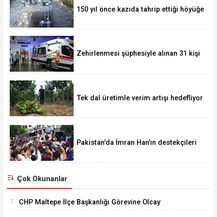
150 yıl önce kazıda tahrip ettiği höyüğe
yaklaştı
Zehirlenmesi şüphesiyle alınan 31 kişi
taburcu edildi
Tek dal üretimle verim artışı hedefliyor
Pakistan'da İmran Han'ın destekçileri
protesto düzenledi
Çok Okunanlar
1.
CHP Maltepe İlçe Başkanlığı Görevine Olcay
Yılmaz Atandı