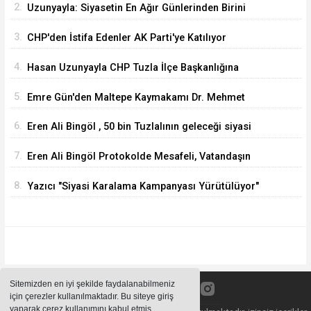
2.
Uzunyayla: Siyasetin En Ağır Günlerinden Birini
Yaşıyorum
3.
CHP'den İstifa Edenler AK Parti'ye Katılıyor
4.
Hasan Uzunyayla CHP Tuzla İlçe Başkanlığına
Getirildi
5.
Emre Gün'den Maltepe Kaymakamı Dr. Mehmet
Akçay'a Hayırlı Olsun Ziyareti
6.
Eren Ali Bingöl , 50 bin Tuzlalının geleceği siyasi
tartışmalara kurban edilemez
7.
Eren Ali Bingöl Protokolde Mesafeli, Vatandaşın
Yanında Daha Mı Rahat ?
8.
Yazıcı "Siyasi Karalama Kampanyası Yürütülüyor"
Sitemizden en iyi şekilde faydalanabilmeniz
için çerezler kullanılmaktadır. Bu siteye giriş
yaparak çerez kullanımını kabul etmiş