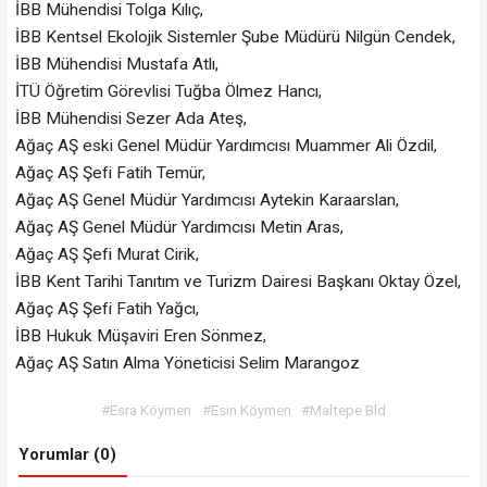
İBB Mühendisi Tolga Kılıç,
İBB Kentsel Ekolojik Sistemler Şube Müdürü Nilgün Cendek,
İBB Mühendisi Mustafa Atlı,
İTÜ Öğretim Görevlisi Tuğba Ölmez Hancı,
İBB Mühendisi Sezer Ada Ateş,
Ağaç AŞ eski Genel Müdür Yardımcısı Muammer Ali Özdil,
Ağaç AŞ Şefi Fatih Temür,
Ağaç AŞ Genel Müdür Yardımcısı Aytekin Karaarslan,
Ağaç AŞ Genel Müdür Yardımcısı Metin Aras,
Ağaç AŞ Şefi Murat Cirik,
İBB Kent Tarihi Tanıtım ve Turizm Dairesi Başkanı Oktay Özel,
Ağaç AŞ Şefi Fatih Yağcı,
İBB Hukuk Müşaviri Eren Sönmez,
Ağaç AŞ Satın Alma Yöneticisi Selim Marangoz
#Esra Köymen
#Esin Köymen
#Maltepe Bld
Yorumlar (0)