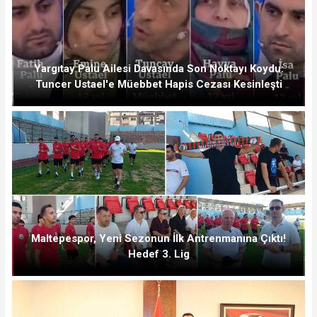
Yargıtay Palu Ailesi Davasında Son Noktayı Koydu:
Tuncer Ustael'e Müebbet Hapis Cezası Kesinleşti
Maltepespor, Yeni Sezonun İlk Antrenmanına Çıktı!
Hedef 3. Lig