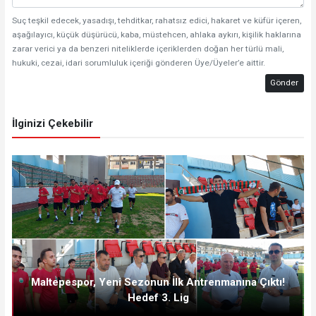
Suç teşkil edecek, yasadışı, tehditkar, rahatsız edici, hakaret ve küfür içeren,
aşağılayıcı, küçük düşürücü, kaba, müstehcen, ahlaka aykırı, kişilik haklarına
zarar verici ya da benzeri niteliklerde içeriklerden doğan her türlü mali,
hukuki, cezai, idari sorumluluk içeriği gönderen Üye/Üyeler’e aittir.
Gönder
İlginizi Çekebilir
Maltepespor, Yeni Sezonun İlk Antrenmanına Çıktı!
Hedef 3. Lig