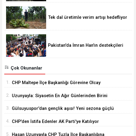
Tek dal üretimle verim artışı hedefliyor
Pakistan'da İmran Han'ın destekçileri
protesto düzenledi
Çok Okunanlar
1.
CHP Maltepe İlçe Başkanlığı Görevine Olcay
Yılmaz Atandı
2.
Uzunyayla: Siyasetin En Ağır Günlerinden Birini
Yaşıyorum
3.
Gülsuyuspor'dan gençlik aşısı! Yeni sezona güçlü
ve dinamik kadro
4.
CHP'den İstifa Edenler AK Parti'ye Katılıyor
5.
Hasan Uzunyayla CHP Tuzla İlçe Başkanlığına