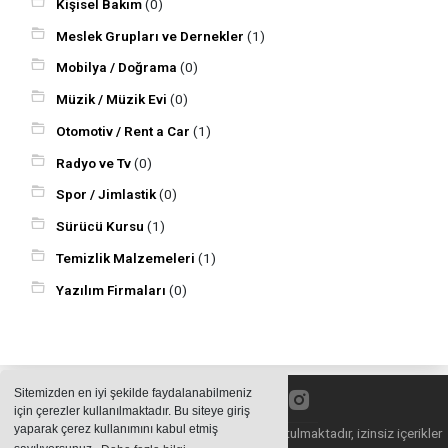
Kişisel Bakım
(0)
Meslek Grupları ve Dernekler
(1)
Mobilya / Doğrama
(0)
Müzik / Müzik Evi
(0)
Otomotiv / Rent a Car
(1)
Radyo ve Tv
(0)
Spor / Jimlastik
(0)
Sürücü Kursu
(1)
Temizlik Malzemeleri
(1)
Yazılım Firmaları
(0)
Sitemizden en iyi şekilde faydalanabilmeniz
için çerezler kullanılmaktadır. Bu siteye giriş
yaparak çerez kullanımını kabul etmiş
Sitemizde bulunan içeriklerin tüm hakları saklı tutulmaktadır, izinsiz içerikler