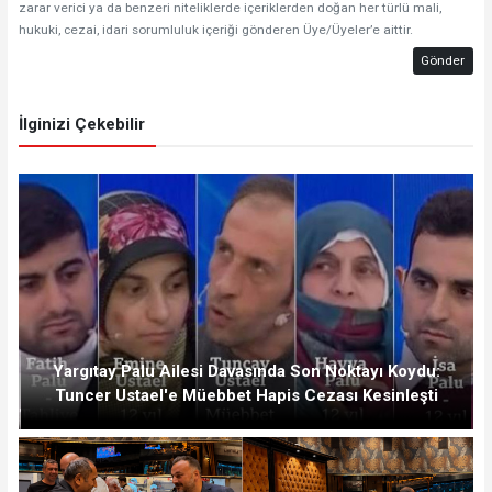
zarar verici ya da benzeri niteliklerde içeriklerden doğan her türlü mali,
hukuki, cezai, idari sorumluluk içeriği gönderen Üye/Üyeler’e aittir.
Gönder
İlginizi Çekebilir
Yargıtay Palu Ailesi Davasında Son Noktayı Koydu:
Tuncer Ustael'e Müebbet Hapis Cezası Kesinleşti