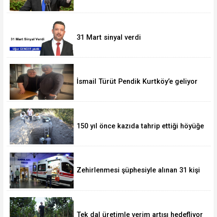
Olmasa da Askeri Gücü Büyüyor
31 Mart sinyal verdi
İsmail Türüt Pendik Kurtköy’e geliyor
150 yıl önce kazıda tahrip ettiği höyüğe
yaklaştı
Zehirlenmesi şüphesiyle alınan 31 kişi
taburcu edildi
Tek dal üretimle verim artışı hedefliyor