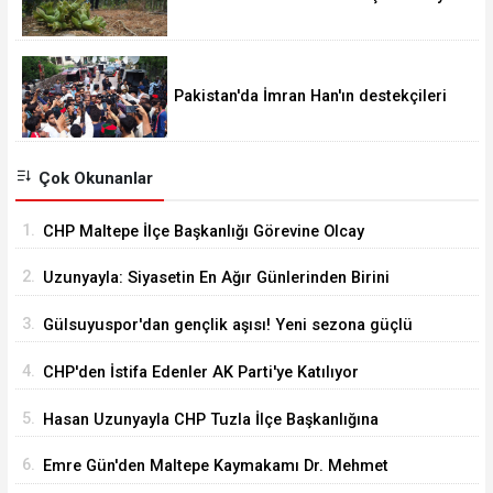
Pakistan'da İmran Han'ın destekçileri
protesto düzenledi
Çok Okunanlar
1.
CHP Maltepe İlçe Başkanlığı Görevine Olcay
Yılmaz Atandı
2.
Uzunyayla: Siyasetin En Ağır Günlerinden Birini
Yaşıyorum
3.
Gülsuyuspor'dan gençlik aşısı! Yeni sezona güçlü
ve dinamik kadro
4.
CHP'den İstifa Edenler AK Parti'ye Katılıyor
5.
Hasan Uzunyayla CHP Tuzla İlçe Başkanlığına
Getirildi
6.
Emre Gün'den Maltepe Kaymakamı Dr. Mehmet