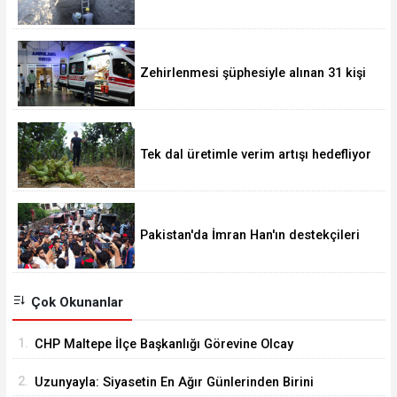
yaklaştı
Zehirlenmesi şüphesiyle alınan 31 kişi
taburcu edildi
Tek dal üretimle verim artışı hedefliyor
Pakistan'da İmran Han'ın destekçileri
protesto düzenledi
Çok Okunanlar
1.
CHP Maltepe İlçe Başkanlığı Görevine Olcay
Yılmaz Atandı
2.
Uzunyayla: Siyasetin En Ağır Günlerinden Birini