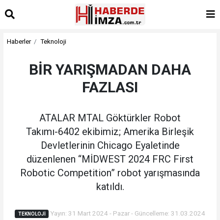
Haberler
Teknoloji
BİR YARIŞMADAN DAHA
FAZLASI
ATALAR MTAL Göktürkler Robot
Takımı-6402 ekibimiz; Amerika Birleşik
Devletlerinin Chicago Eyaletinde
düzenlenen “MİDWEST 2024 FRC First
Robotic Competition” robot yarışmasında
katıldı.
Yayın: 31 Mart 2024 - Pazar - Güncelleme: 31.03.2024
TEKNOLOJI