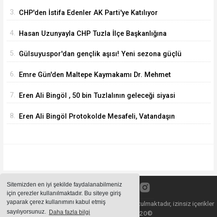
Yaşıyorum
3.
CHP'den İstifa Edenler AK Parti'ye Katılıyor
4.
Hasan Uzunyayla CHP Tuzla İlçe Başkanlığına
Getirildi
5.
Gülsuyuspor'dan gençlik aşısı! Yeni sezona güçlü
ve dinamik kadro
6.
Emre Gün'den Maltepe Kaymakamı Dr. Mehmet
Akçay'a Hayırlı Olsun Ziyareti
7.
Eren Ali Bingöl , 50 bin Tuzlalının geleceği siyasi
tartışmalara kurban edilemez
8.
Eren Ali Bingöl Protokolde Mesafeli, Vatandaşın
Yanında Daha Mı Rahat ?
Sitemizden en iyi şekilde faydalanabilmeniz
için çerezler kullanılmaktadır. Bu siteye giriş
yaparak çerez kullanımını kabul etmiş
Sitemizde bulunan içeriklerin tüm hakları saklı tutulmaktadır, izinsiz içerikler
sayılıyorsunuz.
Daha fazla bilgi
kullanılamaz. Copyright 2020©