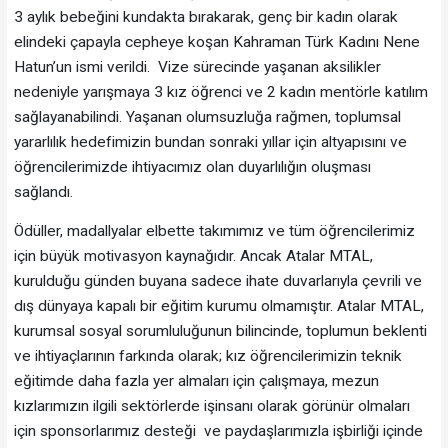
3 aylık bebeğini kundakta bırakarak, genç bir kadın olarak
elindeki çapayla cepheye koşan Kahraman Türk Kadını Nene
Hatun’un ismi verildi. Vize sürecinde yaşanan aksilikler
nedeniyle yarışmaya 3 kız öğrenci ve 2 kadın mentörle katılım
sağlayanabilindi. Yaşanan olumsuzluğa rağmen, toplumsal
yararlılık hedefimizin bundan sonraki yıllar için altyapısını ve
öğrencilerimizde ihtiyacımız olan duyarlılığın oluşması
sağlandı.
Ödüller, madallyalar elbette takımımız ve tüm öğrencilerimiz
için büyük motivasyon kaynağıdır. Ancak Atalar MTAL,
kurulduğu günden buyana sadece ihate duvarlarıyla çevrili ve
dış dünyaya kapalı bir eğitim kurumu olmamıştır. Atalar MTAL,
kurumsal sosyal sorumluluğunun bilincinde, toplumun beklenti
ve ihtiyaçlarının farkında olarak; kız öğrencilerimizin teknik
eğitimde daha fazla yer almaları için çalışmaya, mezun
kızlarımızın ilgili sektörlerde işinsanı olarak görünür olmaları
için sponsorlarımız desteği ve paydaşlarımızla işbirliği içinde