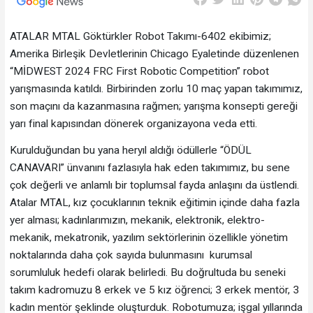
ATALAR MTAL Göktürkler Robot Takımı-6402 ekibimiz;
Amerika Birleşik Devletlerinin Chicago Eyaletinde düzenlenen
“MİDWEST 2024 FRC First Robotic Competition” robot
yarışmasında katıldı. Birbirinden zorlu 10 maç yapan takımımız,
son maçını da kazanmasına rağmen; yarışma konsepti gereği
yarı final kapısından dönerek organizayona veda etti.
Kurulduğundan bu yana heryıl aldığı ödüllerle “ÖDÜL
CANAVARI” ünvanını fazlasıyla hak eden takımımız, bu sene
çok değerli ve anlamlı bir toplumsal fayda anlaşını da üstlendi.
Atalar MTAL, kız çocuklarının teknik eğitimin içinde daha fazla
yer alması; kadınlarımızın, mekanik, elektronik, elektro-
mekanik, mekatronik, yazılım sektörlerinin özellikle yönetim
noktalarında daha çok sayıda bulunmasını kurumsal
sorumluluk hedefi olarak belirledi. Bu doğrultuda bu seneki
takım kadromuzu 8 erkek ve 5 kız öğrenci; 3 erkek mentör, 3
kadın mentör şeklinde oluşturduk. Robotumuza; işgal yıllarında