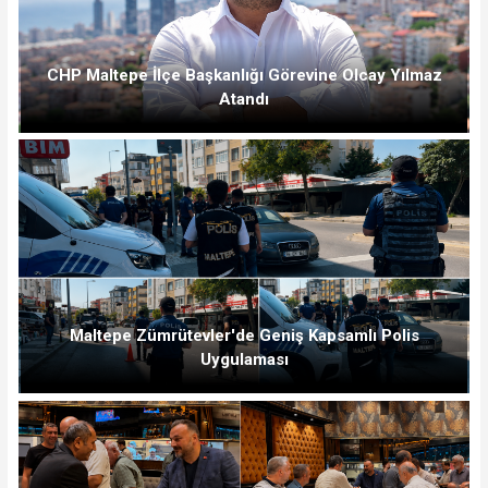
CHP Maltepe İlçe Başkanlığı Görevine Olcay Yılmaz
Atandı
Maltepe Zümrütevler'de Geniş Kapsamlı Polis
Uygulaması