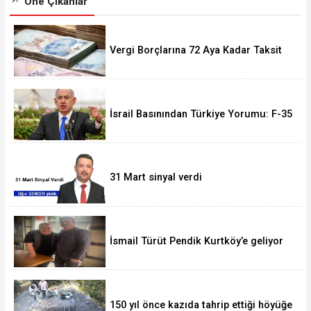
Öne Çıkanlar
Vergi Borçlarına 72 Aya Kadar Taksit
Fırsatı! Başvurular 228 Bini Aştı
İsrail Basınından Türkiye Yorumu: F-35
Olmasa da Askeri Gücü Büyüyor
31 Mart sinyal verdi
İsmail Türüt Pendik Kurtköy’e geliyor
150 yıl önce kazıda tahrip ettiği höyüğe